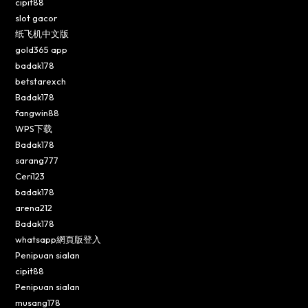
cipit88
slot gacor
纸飞机中文版
gold365 app
badak178
betstarexch
Badak178
fangwin88
WPS下载
Badak178
sarang777
Ceri123
badak178
arena212
Badak178
whatsapp網頁版登入
Penipuan sialan
cipit88
Penipuan sialan
musang178