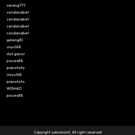
sarang777
cendanabet
cendanabet
cendanabet
cendanabet
geleng81
unyu168
slot gacor
pisces88
pianototo
Unyu168
pianototo
WISH4D
pisces88
Copyright salmonslot, All right reserved