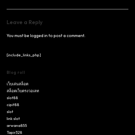
Leave a Reply
You must be
logged in
to post a comment.
[include_links_php]
Blog roll
เว็บเล่นสล็อต
สล็อตเว็บตรงวอเลท
slot88
cipit88
slot
link slot
arwana855
Tapir328