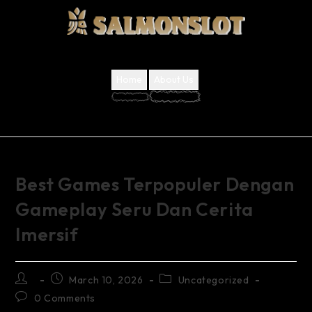
Home
About Us
Best Games Terpopuler Dengan
Gameplay Seru Dan Cerita
Imersif
March 10, 2026
Uncategorized
0 Comments