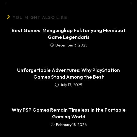
YOU MIGHT ALSO LIKE
Best Games: Mengungkap Faktor yang Membuat
Game Legendaris
December 3, 2025
Unforgettable Adventures: Why PlayStation
Games Stand Among the Best
July 13, 2025
Why PSP Games Remain Timeless in the Portable
Gaming World
February 18, 2026