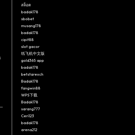
สล็อต
badak178
sbobet
musang178
badak178
cipit88
slot gacor
纸飞机中文版
i
gold365 app
badak178
betstarexch
Badak178
fangwin88
WPS下载
Badak178
sarang777
Ceri123
badak178
arena212