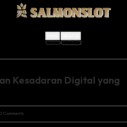
Home
About Us
an Kesadaran Digital yang
0 Comments