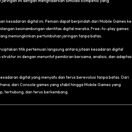
uat jaringan ini dengan menghadirkan simulasi kompetisi yang
ngan kesadaran digital ini. Pemain dapat berpindah dari Mobile Games ke
ilangan kesinambungan identitas digital mereka. Free-to-play games
yang memungkinkan pertumbuhan jaringan tanpa batas.
iptakan titik pertemuan langsung antara jutaan kesadaran digital
truktur ini dengan menuntut pemikiran bersama, analisis, dan adaptas
esadaran digital yang menyatu dan terus berevolusi tanpa batas. Dari
ana, dari Console games yang stabil hingga Mobile Games yang
up, terhubung, dan terus berkembang.