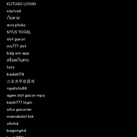
KUTU4D LOGIN
xrp/usd
เว็บหวย
avis plinko
SITUS TOGEL
slot gacor
ino777 slot
bdg win app
สล็อตเว็บตรง
toto
badak178
스포츠무료중계
rajatoto88
agen slot gacor mpo
kasih777 login
situs gacoran
mamakslot link
ollo4d
bagong4d