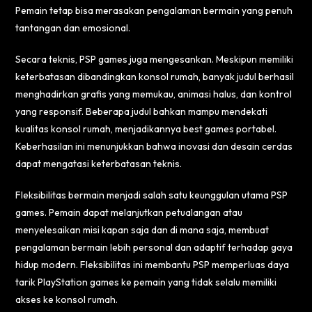
Pemain tetap bisa merasakan pengalaman bermain yang penuh
tantangan dan emosional.
Secara teknis, PSP games juga mengesankan. Meskipun memiliki
keterbatasan dibandingkan konsol rumah, banyak judul berhasil
menghadirkan grafis yang memukau, animasi halus, dan kontrol
yang responsif. Beberapa judul bahkan mampu mendekati
kualitas konsol rumah, menjadikannya best games portabel.
Keberhasilan ini menunjukkan bahwa inovasi dan desain cerdas
dapat mengatasi keterbatasan teknis.
Fleksibilitas bermain menjadi salah satu keunggulan utama PSP
games. Pemain dapat melanjutkan petualangan atau
menyelesaikan misi kapan saja dan di mana saja, membuat
pengalaman bermain lebih personal dan adaptif terhadap gaya
hidup modern. Fleksibilitas ini membantu PSP memperluas daya
tarik PlayStation games ke pemain yang tidak selalu memiliki
akses ke konsol rumah.