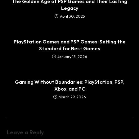
The Golden Age of PSP Games and Their Lasting
Legacy
April 30, 2025
PlayStation Games and PSP Games: Setting the
Standard for Best Games
January 13, 2026
Gaming Without Boundaries: PlayStation, PSP,
Xbox, and PC
March 29, 2026
Leave a Reply