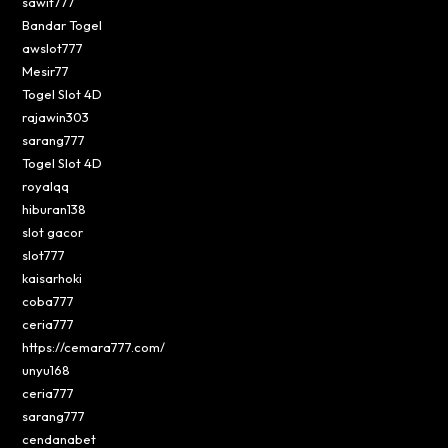
sawit777
Bandar Togel
awslot777
Mesir77
Togel Slot 4D
rajawin303
sarang777
Togel Slot 4D
royalqq
hiburan138
slot gacor
slot777
kaisarhoki
coba777
ceria777
https://cemara777.com/
unyu168
ceria777
sarang777
cendanabet