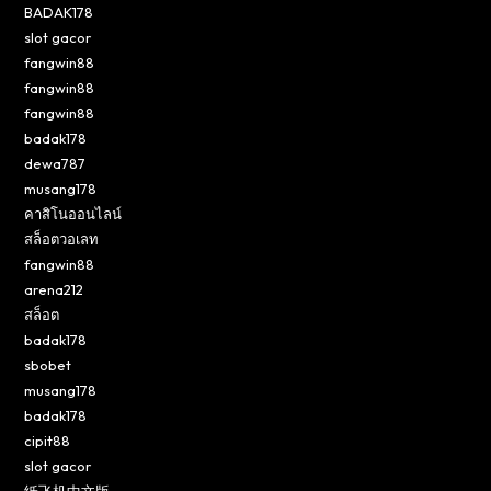
BADAK178
slot gacor
fangwin88
fangwin88
fangwin88
badak178
dewa787
musang178
คาสิโนออนไลน์
สล็อตวอเลท
fangwin88
arena212
สล็อต
badak178
sbobet
musang178
badak178
cipit88
slot gacor
纸飞机中文版