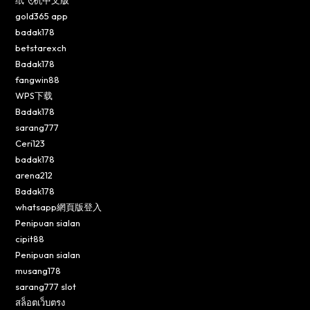
gold365 app
badak178
betstarexch
Badak178
fangwin88
WPS下载
Badak178
sarang777
Ceri123
badak178
arena212
Badak178
whatsapp網頁版登入
Penipuan sialan
cipit88
Penipuan sialan
musang178
sarang777 slot
สล็อตเว็บตรง