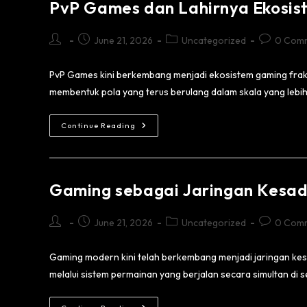
PvP Games dan Lahirnya Ekosis
June 21, 2026
Uncategorized
0 Com
PvP Games kini berkembang menjadi ekosistem gaming frakta
membentuk pola yang terus berulang dalam skala yang lebih b
Continue Reading
Gaming sebagai Jaringan Kesad
June 21, 2026
Uncategorized
0 Com
Gaming modern kini telah berkembang menjadi jaringan kesa
melalui sistem permainan yang berjalan secara simultan di