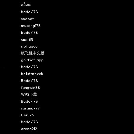
สล็อต
badak178
sbobet
musang178
badak178
cipit88
slot gacor
纸飞机中文版
gold365 app
badak178
betstarexch
Badak178
fangwin88
WPS下载
Badak178
sarang777
Ceri123
badak178
arena212