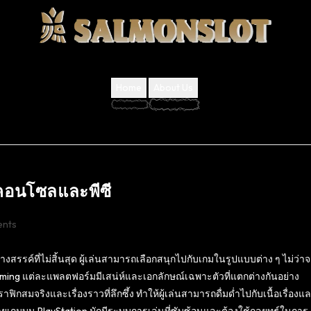
Home
About Us
กคอนโซลและพีซี
nts
ค์ที่ไม่สิ้นสุด ผู้เล่นสามารถเลือกสนุกไปกับเกมในรูปแบบต่าง ๆ ไม่ว่า
aming แต่ละแพลตฟอร์มมีเสน่ห์และเอกลักษณ์เฉพาะตัวที่แตกต่างกันอย่าง
กสมจริงและเรื่องราวที่ลึกซึ้ง ทำให้ผู้เล่นสามารถดื่มด่ำไปกับเนื้อเรื่องแ
ายเกมบน PlayStation มักมีระบบการเล่นที่ซับซ้อนและต้องใช้กลยุทธ์ในการ