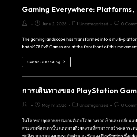
Gaming Everywhere: Platforms, P
June 2, 2026
Uncategorized
0 Comm
The gaming landscape has transformed into a multi-platfor
badak178 PvP Games are at the forefront of this movement
Continue Reading
การเดินทางของ PlayStation Games
May 19, 2026
Uncategorized
0 Comm
ในโลกของอุตสาหกรรมเกมที่เติบโตอย่างรวดเร็วและเปลี่ยนแปล
สวยงามที่สุดเท่านั้น แต่หมายถึงผลงานที่สามารถสร้างผลกระทบต
พูดถึงรากฐานของเกมระดับตำนาน ชื่อของ PlayStation ซึ่งอยู